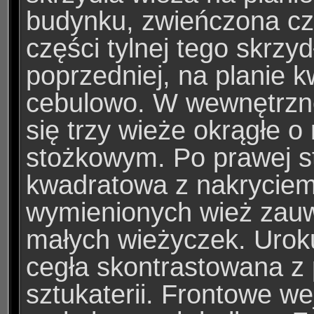
budynku, zwieńczona c
części tylnej tego skrzy
poprzedniej, na planie 
cebulowo. W wewnętrzne
się trzy wieże okrągłe o
stożkowym. Po prawej st
kwadratowa z nakryciem
wymienionych wież zau
małych wieżyczek. Uroku
cegła skontrastowana z
sztukaterii. Frontowe w