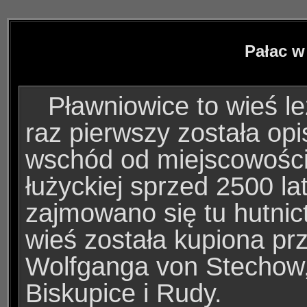
Pałac w
Pławniowice to wieś l
raz pierwszy została op
wschód od miejscowości 
łużyckiej sprzed 2500 lat
zajmowano się tu hutni
wieś została kupiona pr
Wolfganga von Stechow, 
Biskupice i Rudy.