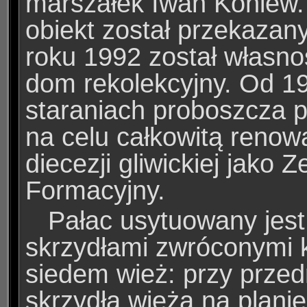
marszałek Iwan Koniew.
obiekt został przekaza
roku 1992 został własnoś
dom rekolekcyjny. Od 19
staraniach proboszcza 
na celu całkowitą renowa
diecezji gliwickiej jako 
Formacyjny.
Pałac usytuowany jest
skrzydłami zwróconymi k
siedem wież: przy przed
skrzydła wieża na plani