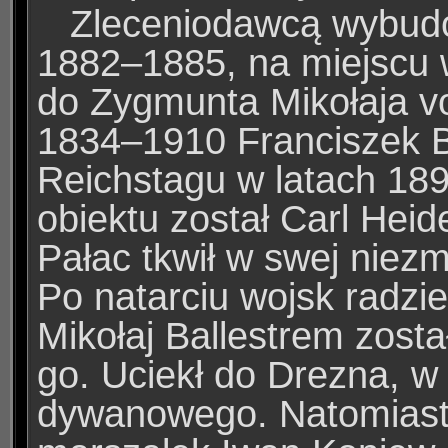
Zleceniodawcą wybudow
1882–1885, na miejscu 
do Zygmunta Mikołaja vo
1834–1910 Franciszek B
Reichstagu w latach 1
obiektu został Carl Hei
Pałac tkwił w swej niezm
Po natarciu wojsk radzi
Mikołaj Ballestrem zost
go. Uciekł do Drezna, w
dywanowego. Natomiast 