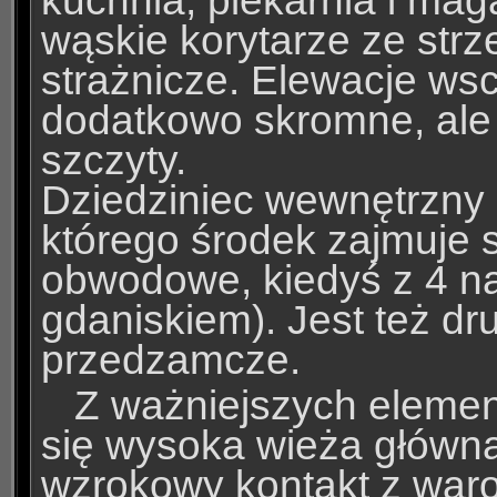
kuchnia, piekarnia i m
wąskie korytarze ze strz
strażnicze. Elewacje ws
dodatkowo skromne, ale
szczyty.
Dziedziniec wewnętrzny 
którego środek zajmuje 
obwodowe, kiedyś z 4 n
gdaniskiem). Jest też dr
przedzamcze.
Z ważniejszych elemen
się wysoka wieża główna 
wzrokowy kontakt z waro