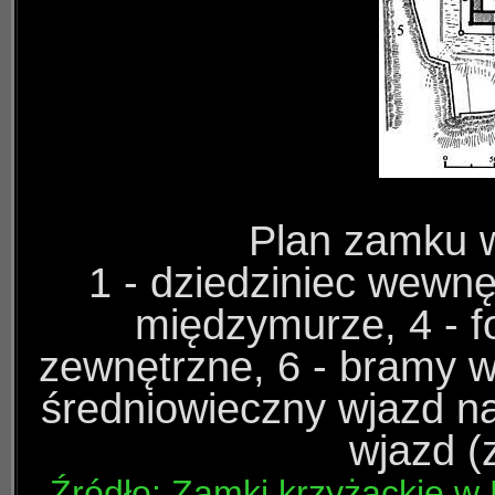
Plan zamku w
1 - dziedziniec wewnę
międzymurze, 4 - f
zewnętrzne, 6 - bramy 
średniowieczny wjazd na
wjazd 
Źródło: Zamki krzyżackie w 