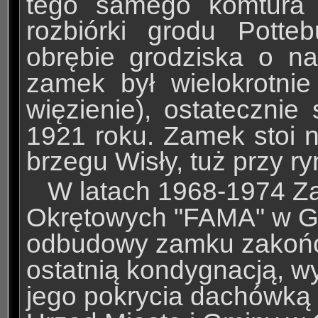
tego samego komtura 
rozbiórki grodu Potte
obrębie grodziska o n
zamek był wielokrotnie
więzienie), ostatecznie
1921 roku.
Zamek stoi n
brzegu Wisły, tuż przy r
W latach 1968-1974 Z
Okrętowych "FAMA" w Gn
odbudowy zamku zakońc
ostatnią kondygnacją, w
jego pokrycia dachówką