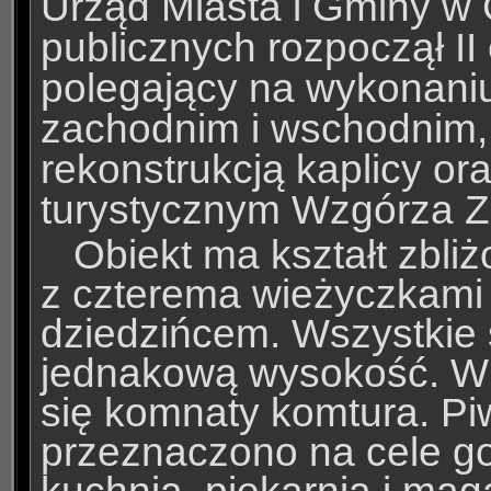
Urząd Miasta i Gminy w 
publicznych rozpoczął I
polegający na wykonaniu
zachodnim i wschodnim, 
rekonstrukcją kaplicy 
turystycznym Wzgórza 
Obiekt ma kształt zbli
z czterema wieżyczkami
dziedzińcem. Wszystkie
jednakową wysokość. W 
się komnaty komtura. Piw
przeznaczono na cele go