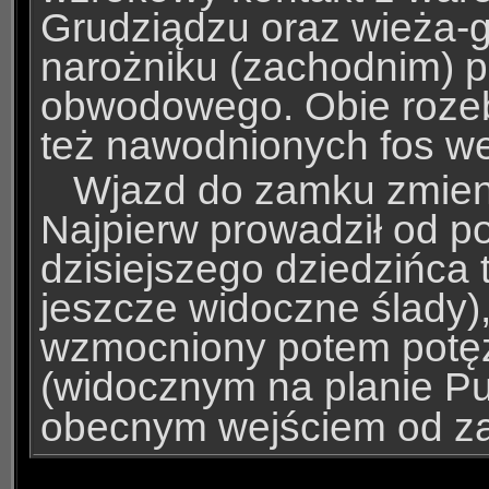
Grudziądzu oraz wieża-
narożniku (zachodnim) pi
obwodowego. Obie rozeb
też nawodnionych fos w
Wjazd do zamku zmienia
Najpierw prowadził od po
dzisiejszego dziedzińca 
jeszcze widoczne ślady)
wzmocniony potem pot
(widocznym na planie Pu
obecnym wejściem od z