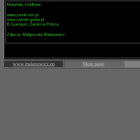
Materiały źródłowe:
www.zamki.res.pl
www.zamek-gniew.pl
B.Guerquin; Zamki w Polsce
Zdjęcia: Małgorzata Malanowicz
www.malanowicz.eu
Moje pasje