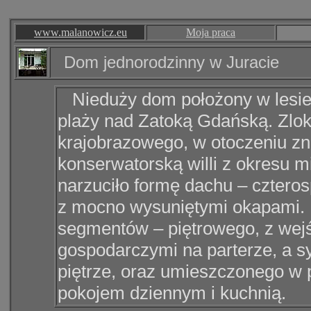
www.malanowicz.eu
Moja praca
Dom jednorodzinny w Juracie
Nieduży dom położony w lesie
plaży nad Zatoką Gdańską. Zloka
krajobrazowego, w otoczeniu zn
konserwatorską willi z okresu 
narzuciło formę dachu
–
czteros
z mocno wysuniętymi okapami. 
segmentów
–
piętrowego, z wej
gospodarczymi na parterze, a sy
piętrze, oraz umieszczonego w
pokojem dziennym i kuchnią.