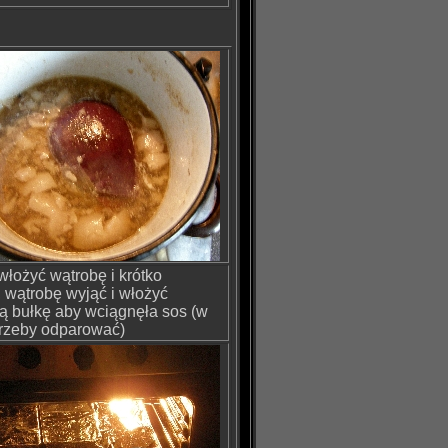
włożyć wątrobę i krótko
 wątrobę wyjąć i włożyć
ą bułkę aby wciągnęła sos (w
trzeby odparować)