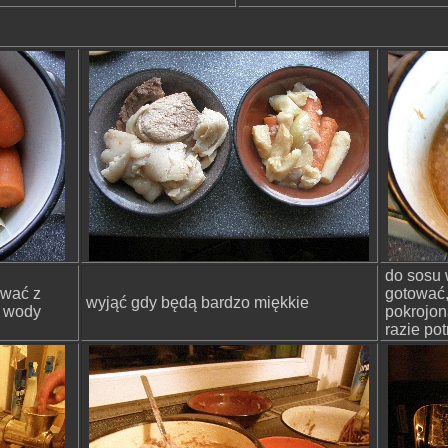
do sosu 
ować z
gotować,
wyjąć gdy będą bardzo miękkie
i wody
pokrojon
razie po