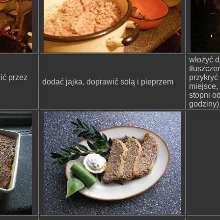
włożyć 
tłuszcze
ić przez
przykryć
dodać jajka, doprawić solą i pieprzem
miejsce,
stopni od
godziny)