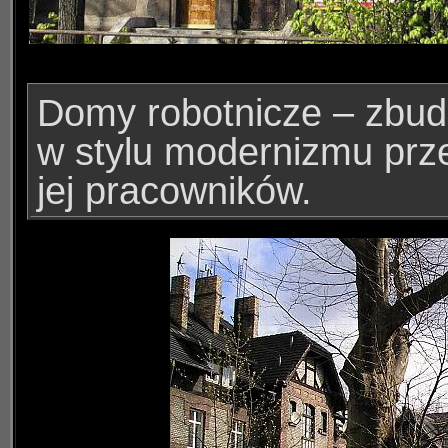
Domy robotnicze
–
z
bud
w stylu modernizmu prz
jej pracowników.