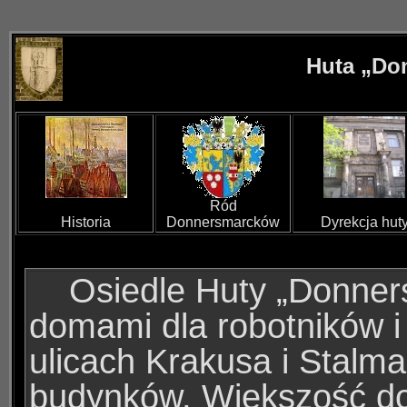
Huta
„
Do
Ród
Historia
Donnersmarcków
Dyrekcja hut
Osiedle
Huty
„
Donner
domami dla robotników
ulicach Krakusa i Stalma
budynków. Większość d