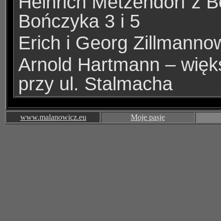
Heinrich Metzendorf z 
Bończyka 3 i 5
Erich i Georg Zillmanno
Arnold Hartmann
–
więk
przy ul. Stalmacha
www.malanowicz.eu
Moje pasje