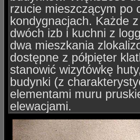
rzucie mieszczącym po c
kondygnacjach. Każde z 
dwóch izb i kuchni z logg
dwa mieszkania zlokalizo
dostępne z półpięter kla
stanowić wizytówkę huty,
budynki (z charakteryst
elementami muru pruski
elewacjami.