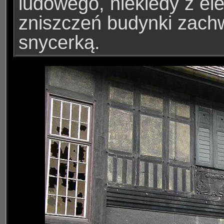
ludowego, niekiedy z el
zniszczeń budynki zachw
snycerką.