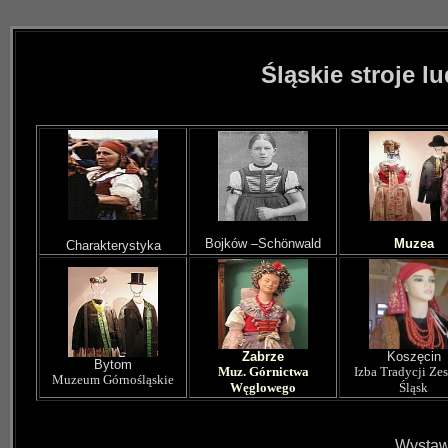
Śląskie stroje 
Bojków
–
Schönwald
Muzea
Charakterystyka
Zabrze
Koszęcin
Bytom
Muz. Górnictwa
Izba Tradycji Ze
Muzeum Górnośląskie
Węglowego
Śląsk
Wystaw