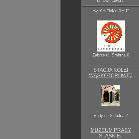
ul. Dworcowa 8
SZYB "MACIEJ"
Zabrze ul. Srebrna 6
STACJA KOLEI
WĄSKOTOROWEJ
Rudy
ul. Szkolna 2
MUZEUM PRASY
ŚLĄSKIEJ