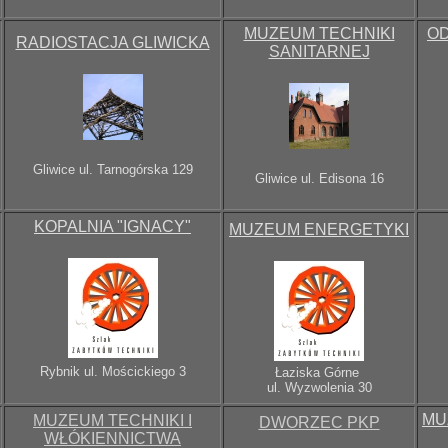
MUZEUM TECHNIKI
OD
RADIOSTACJA GLIWICKA
SANITARNEJ
Gliwice
ul. Tarnogórska 129
Gliwice
ul. Edisona 16
KOPALNIA "IGNACY"
MUZEUM ENERGETYKI
Rybnik
ul. Mościckiego 3
Łaziska Górne
ul. Wyzwolenia 30
MU
MUZEUM TECHNIKI I
DWORZEC PKP
WŁÓKIENNICTWA