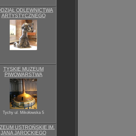
DZIAŁ ODLEWNICTWA
ARTYSTYCZNEGO
TYSKIE MUZEUM
PIWOWARSTWA
Tychy ul. Mikołowska 5
ZEUM USTROŃSKIE IM.
JANA JAROCKIEGO