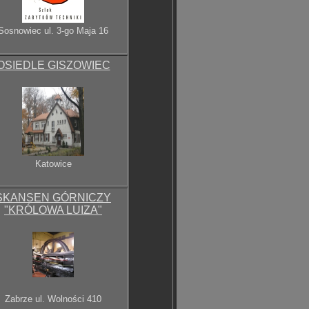
Sosnowiec
ul. 3-go Maja 16
OSIEDLE GISZOWIEC
Katowice
SKANSEN GÓRNICZY
"KRÓLOWA LUIZA"
Zabrze
ul. Wolności 410