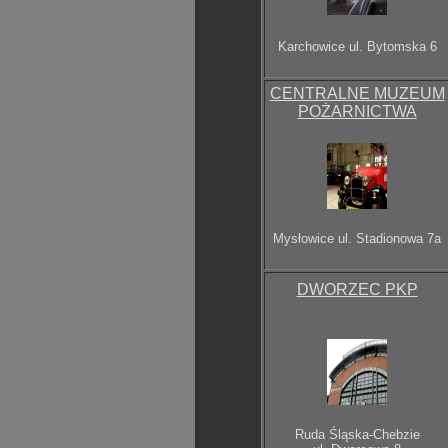
Karchowice
ul. Bytomska 6
CENTRALNE MUZEUM
POŻARNICTWA
Mysłowice ul. Stadionowa 7a
DWORZEC PKP
Ruda Śląska-Chebzie