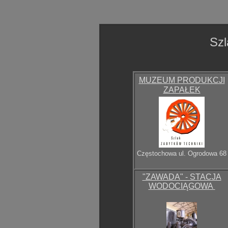
Szl
MUZEUM PRODUKCJI
ZAPAŁEK
Częstochowa ul. Ogrodowa 68
"ZAWADA" - STACJA
WODOCIĄGOWA