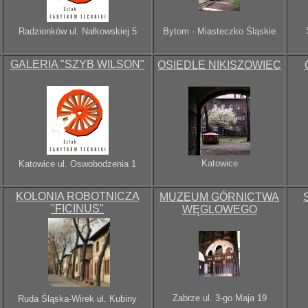
Radzionków
ul. Nałkowskiej 5
Bytom - Miasteczko Śląskie
GALERIA "SZYB WILSON"
OSIEDLE NIKISZOWIEC
Katowice
Katowice
ul. Oswobodzenia 1
KOLONIA ROBOTNICZA
MUZEUM GÓRNICTWA
"FICINUS"
WĘGLOWEGO
Zabrze
ul. 3-go Maja 19
Ruda Śląska-Wirek
ul. Kubiny